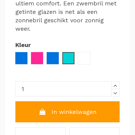
ultiem comfort. Een zwembril met
getinte glazen is net als een
zonnebril geschikt voor zonnig
weer.
Kleur
Blauw / Wit
Roze
Blauw / Zwart
Turquoise
Wit / Rood
In winkelwagen