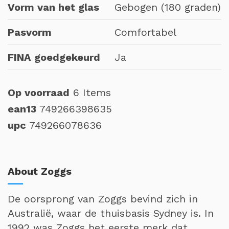
Vorm van het glas
Gebogen (180 graden)
Pasvorm
Comfortabel
FINA goedgekeurd
Ja
Op voorraad
6 Items
ean13
749266398635
upc
749266078636
About Zoggs
De oorsprong van Zoggs bevind zich in
Australië, waar de thuisbasis Sydney is. In
1992 was Zoggs het eerste merk dat