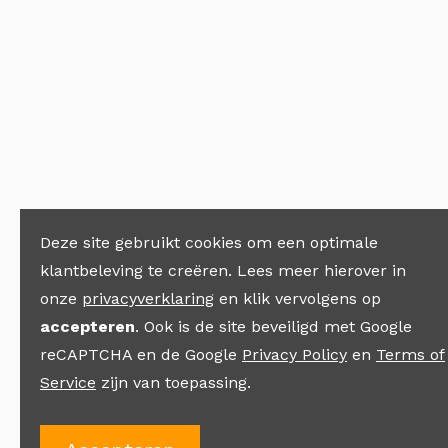
Deze site gebruikt cookies om een optimale
klantbeleving te creëren. Lees meer hierover in
onze
privacyverklaring
en klik vervolgens op
accepteren
. Ook is de site beveiligd met Google
reCAPTCHA en de Google
Privacy Policy
en
Terms of
Service
zijn van toepassing.