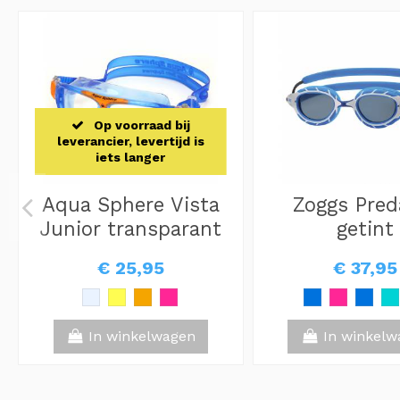
Op voorraad bij
leverancier, levertijd is
iets langer
Aqua Sphere Vista
Zoggs Pred
Junior transparant
getint
€ 25,95
€ 37,95
In winkelwagen
In winkelw