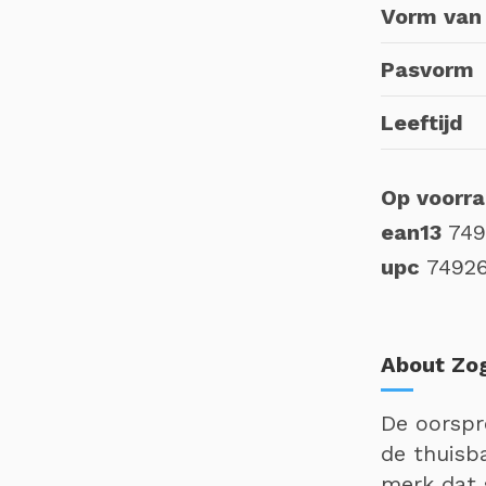
Vorm van 
Pasvorm
Leeftijd
Op voorr
ean13
749
upc
7492
About Zo
De oorspr
de thuisb
merk dat 