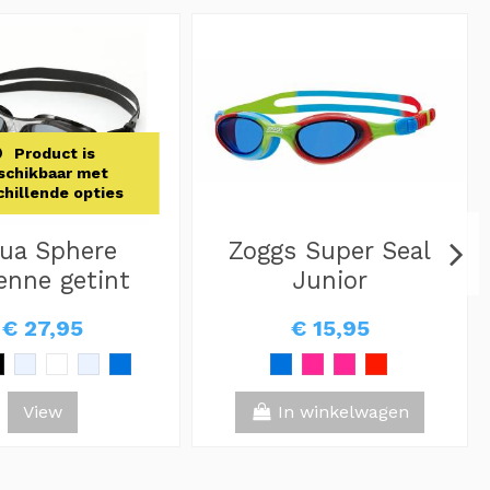
Product is
schikbaar met
chillende opties
ua Sphere
Zoggs Super Seal
enne getint
Junior
€ 27,95
€ 15,95
View
In winkelwagen