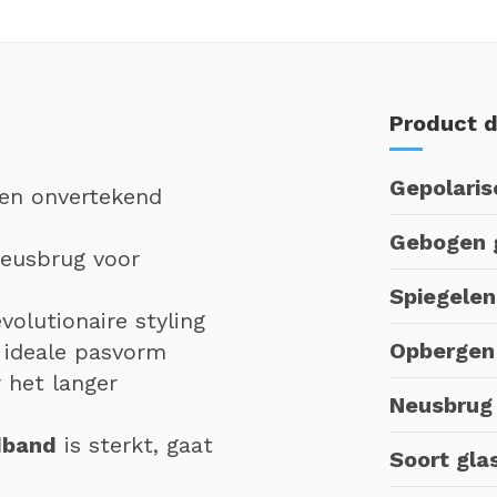
Product d
Gepolaris
en onvertekend
Gebogen 
eusbrug voor
Spiegele
olutionaire styling
Opbergen
 ideale pasvorm
 het langer
Neusbrug
dband
is sterkt, gaat
Soort gla