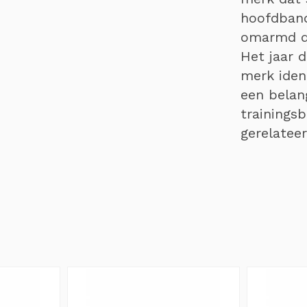
hoofdband
omarmd do
Het jaar 
merk iden
een belan
trainings
gerelatee