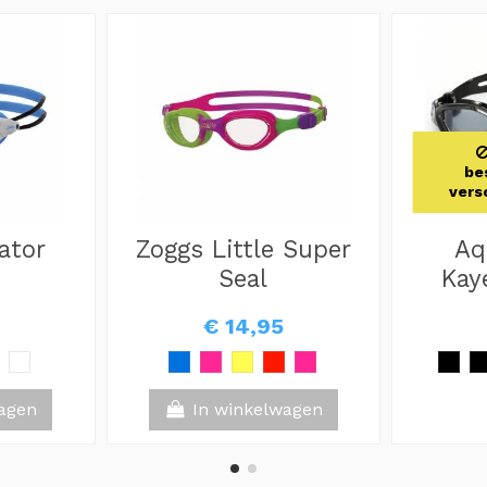
be
vers
ator
Zoggs Little Super
Aq
Seal
Kay
€ 14,95
agen
In winkelwagen