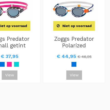
iet op voorraad
Niet op voorraad
gs Predator
Zoggs Predator
all getint
Polarized
€ 37,95
€ 44,95
€ 46,95
View
View