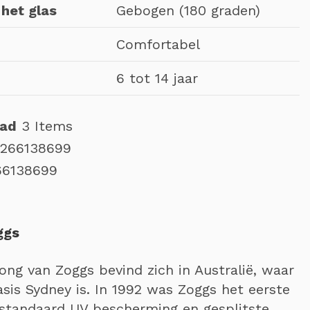
het glas
Gebogen (180 graden)
Comfortabel
6 tot 14 jaar
aad
3 Items
266138699
66138699
ggs
ong van Zoggs bevind zich in Australië, waar
asis Sydney is. In 1992 was Zoggs het eerste
standaard UV bescherming en gesplitste