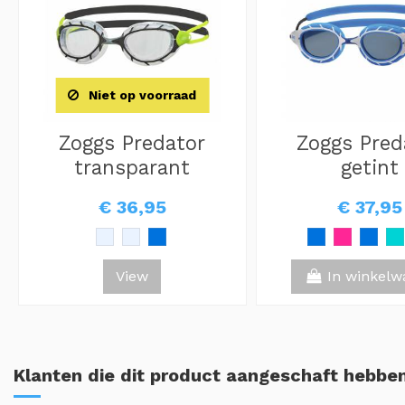
Niet op voorraad
Zoggs Predator
Zoggs Pred
transparant
getint
€ 36,95
€ 37,95
View
In winkelw
Klanten die dit product aangeschaft hebben