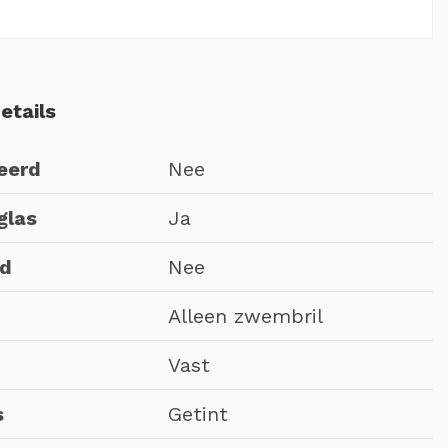
etails
eerd
Nee
glas
Ja
nd
Nee
Alleen zwembril
Vast
s
Getint