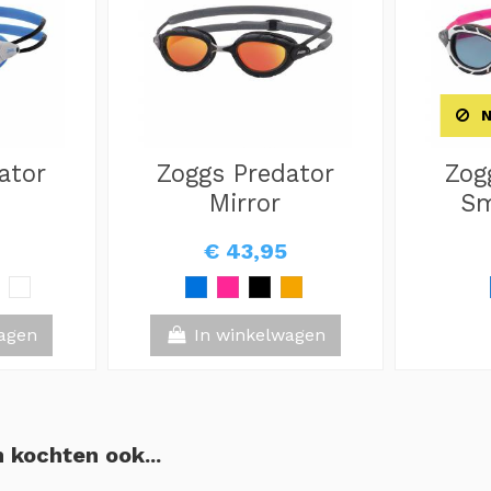
N
ator
Zoggs Predator
Zog
Mirror
Sm
€ 43,95
agen
In winkelwagen
 kochten ook...