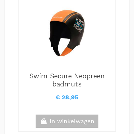
Swim Secure Neopreen
S
badmuts
€ 28,95
In winkelwagen