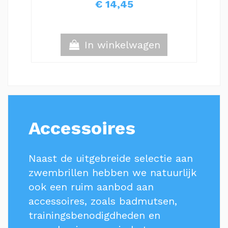
€ 14,45
In winkelwagen
Accessoires
Naast de uitgebreide selectie aan
zwembrillen hebben we natuurlijk
ook een ruim aanbod aan
accessoires, zoals badmutsen,
trainingsbenodigdheden en