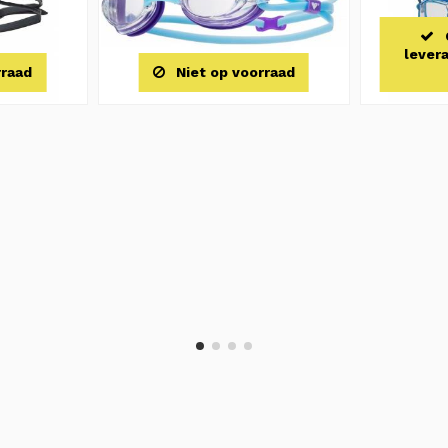
levera
rraad
Niet op voorraad