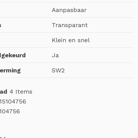
Aanpasbaar
s
Transparant
Klein en snel
dgekeurd
Ja
erming
SW2
aad
4 Items
15104756
5104756