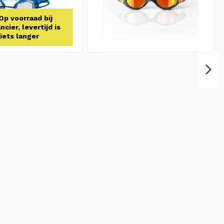
Op voorraad bij
ncier, levertijd is
iets langer