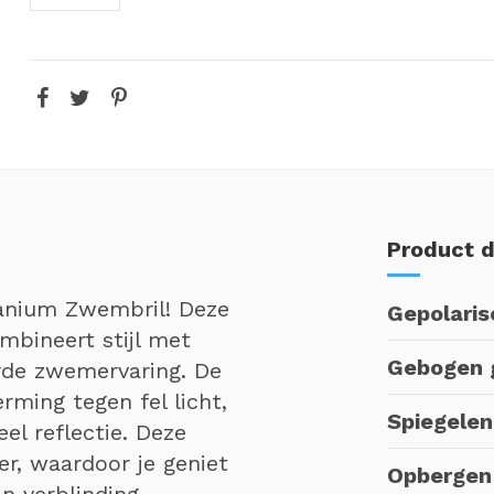
Product d
tanium Zwembril! Deze
Gepolaris
mbineert stijl met
Gebogen 
rde zwemervaring. De
ming tegen fel licht,
Spiegele
el reflectie. Deze
er, waardoor je geniet
Opbergen
n verblinding.