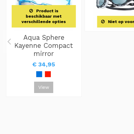
Product is
beschikbaar met
verschillende opties
Niet op voo
Aqua Sphere
Kayenne Compact
mirror
€ 34,95
View