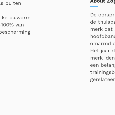
About Zo
ls buiten
De oorspr
ijke pasvorm
de thuisb
-100% van
merk dat 
 bescherming
hoofdband
omarmd do
Het jaar 
merk iden
een belan
trainings
gerelatee