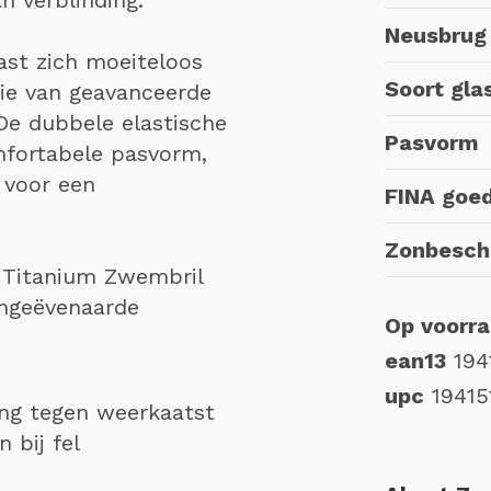
Neusbrug
ast zich moeiteloos
Soort gla
ie van geavanceerde
De dubbele elastische
Pasvorm
mfortabele pasvorm,
 voor een
FINA goe
Zonbesch
 Titanium Zwembril
ongeëvenaarde
Op voorr
ean13
194
upc
1941
ng tegen weerkaatst
 bij fel