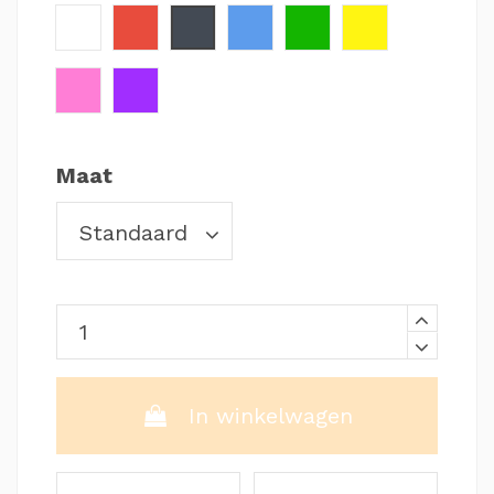
Wit
Rood
Zwart
Lichtblauw
Groen
Geel
Roze
Paars
Maat
In winkelwagen