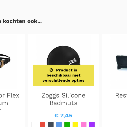
 kochten ook...
Product is
beschikbaar met
verschillende opties
or Flex
Zoggs Silicone
Res
ium
Badmuts
r
€ 7,45