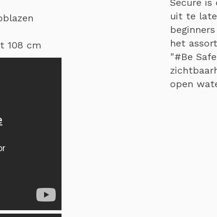
Secure is
uit te la
opblazen
beginners
het assor
ot 108 cm
"#Be Safe
zichtbaar
open wate