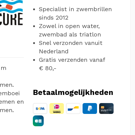
Specialist in zwembrillen
sinds 2012
Zowel in open water,
zwembad als triatlon
Snel verzonden vanuit
Nederland
Gratis verzenden vanaf
im
€ 80,-
mmen.
Betaalmogelijkheden
wemboei
nemen en
mmen.