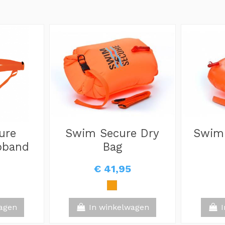
ure
Swim Secure Dry
Swim
pband
Bag
€ 41,95
agen
In winkelwagen