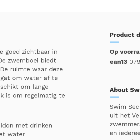
Product d
e goed zichtbaar in
Op voorr
 De zwemboei biedt
ean13
07
 De ruimte waar deze
 gat om water af te
geschikt om lange
About Sw
k is om regelmatig te
Swim Secu
uit het Ve
zwemmers,
idon met drinken
en iedere
et water