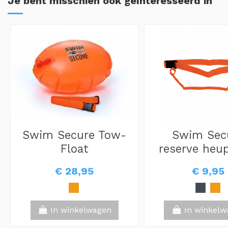
Je bent misschien ook geïnteresseerd in
Swim Secure Tow-
Swim Sec
Float
reserve heu
€ 28,95
€ 9,95
In winkelwagen
In winkelw