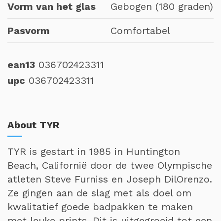
Vorm van het glas
Gebogen (180 graden)
Pasvorm
Comfortabel
ean13
036702423311
upc
036702423311
About TYR
TYR is gestart in 1985 in Huntington
Beach, Californië door de twee Olympische
atleten Steve Furniss en Joseph DilOrenzo.
Ze gingen aan de slag met als doel om
kwalitatief goede badpakken te maken
met leuke prints. Dit is uitgegroeid tot een