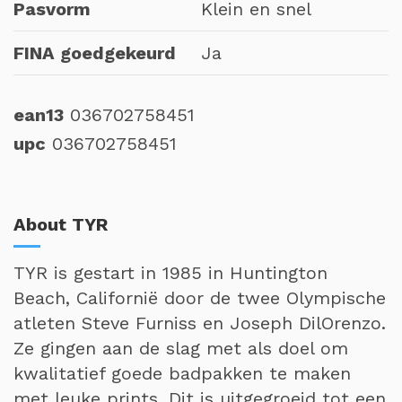
Pasvorm
Klein en snel
FINA goedgekeurd
Ja
ean13
036702758451
upc
036702758451
About TYR
TYR is gestart in 1985 in Huntington
Beach, Californië door de twee Olympische
atleten Steve Furniss en Joseph DilOrenzo.
Ze gingen aan de slag met als doel om
kwalitatief goede badpakken te maken
met leuke prints. Dit is uitgegroeid tot een