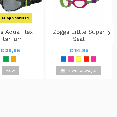
iet op voorraad
s Aqua Flex
Zoggs Little Super
Titanium
Seal
€ 39,95
€ 14,95
View
In winkelwagen