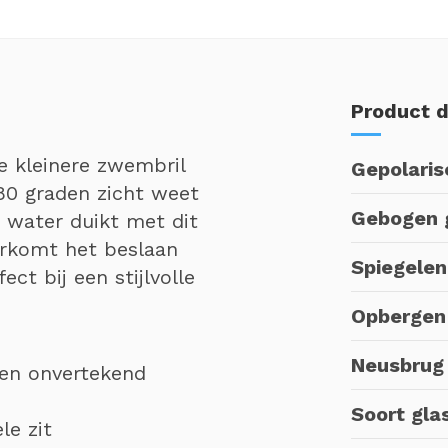
Product d
e kleinere zwembril
Gepolaris
80 graden zicht weet
Gebogen 
er water duikt met dit
orkomt het beslaan
Spiegele
ct bij een stijlvolle
Opbergen
Neusbrug
en onvertekend
Soort gla
le zit