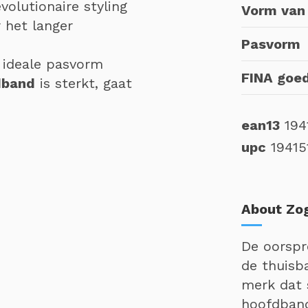
olutionaire styling
Vorm van 
 het langer
Pasvorm
 ideale pasvorm
FINA goe
dband
is sterkt, gaat
ean13
194
upc
19415
About Zo
De oorspr
de thuisb
merk dat 
hoofdband