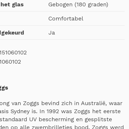
het glas
Gebogen (180 graden)
Comfortabel
dgekeurd
Ja
151060102
1060102
ggs
ong van Zoggs bevind zich in Australië, waar
asis Sydney is. In 1992 was Zoggs het eerste
standaard UV bescherming en gesplitste
en op alle zwembrilletjes bood. Zoggs werd