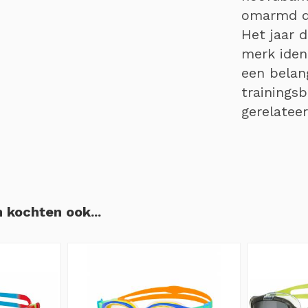
omarmd do
Het jaar 
merk iden
een belan
trainings
gerelatee
 kochten ook...