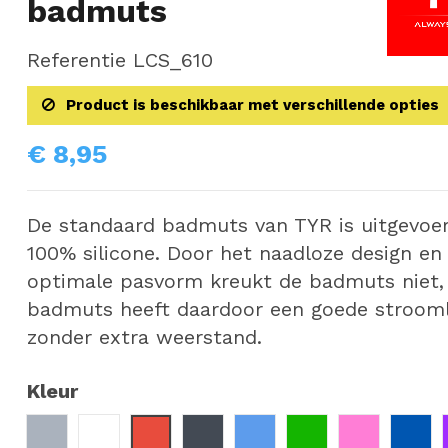
badmuts
Referentie
LCS_610
Product is beschikbaar met verschillende opties
€ 8,95
De standaard badmuts van TYR is uitgevoer
100% silicone. Door het naadloze design en
optimale pasvorm kreukt de badmuts niet,
badmuts heeft daardoor een goede strooml
zonder extra weerstand.
Kleur
Zilver
Wit
Rood
Zwart
Lichtblauw
Groen
Roze
Don