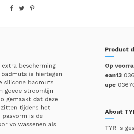
Product d
t extra bescherming
Op voorr
e badmuts is hiertegen
ean13
03
e silicone badmuts
upc
0367
n goede stroomlijn
zo gemaakt dat deze
zitten tijdens het
About TY
e pasvorm is de
oor volwassenen als
TYR is ges