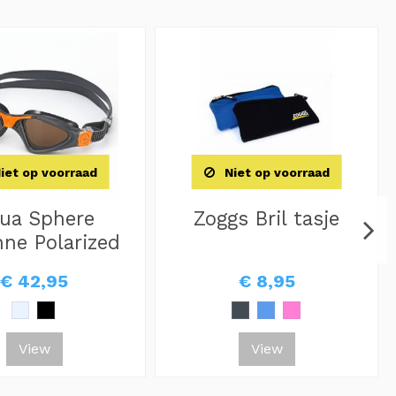
iet op voorraad
Niet op voorraad
ua Sphere
Zoggs Bril tasje
ne Polarized
€ 42,95
€ 8,95
View
View