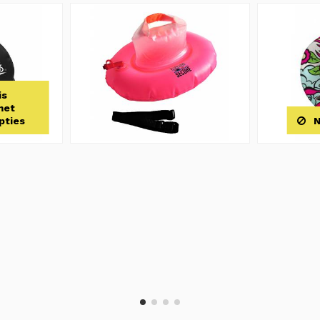
is
met
pties
N