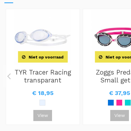
Niet op voorraad
Niet op voo
TYR Tracer Racing
Zoggs Pred
transparant
Small get
€ 18,95
€ 37,95
View
View