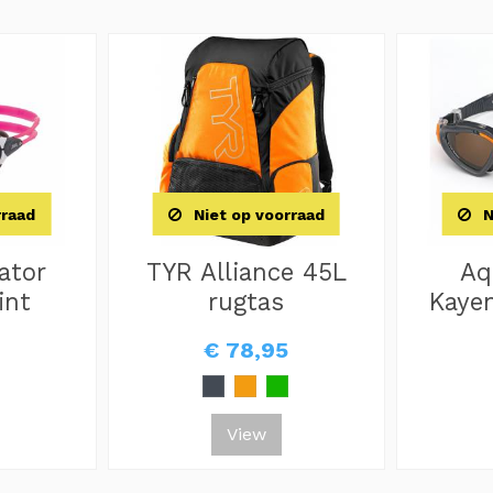
rraad
Niet op voorraad
N
ator
TYR Alliance 45L
Aq
int
rugtas
Kayen
€ 78,95
View