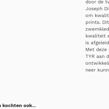
door de t
Joseph Di
om kwalit
n
prints. Di
zwemkledi
kwaliteit
is afgelei
Met deze c
TYR aan d
ontwikkel
neer kunn
 kochten ook...