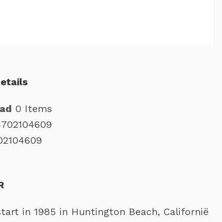
etails
aad
0 Items
6702104609
02104609
R
tart in 1985 in Huntington Beach, Californië