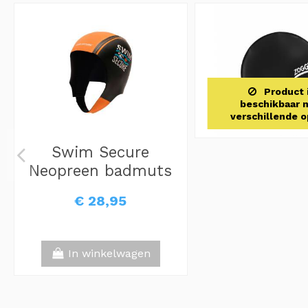
Product 
beschikbaar 
verschillende o
Swim Secure
Neopreen badmuts
€ 28,95
In winkelwagen