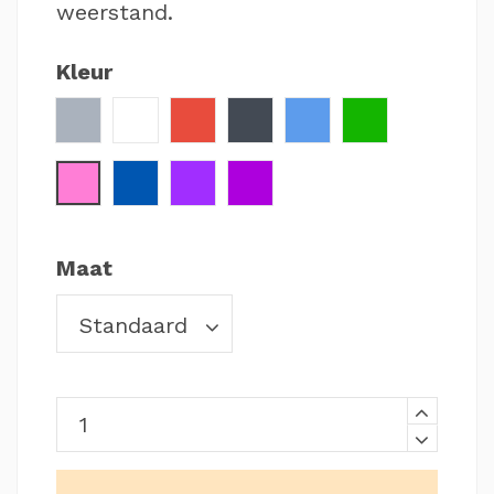
weerstand.
Kleur
Zilver
Wit
Rood
Zwart
Lichtblauw
Groen
Roze
Donkerblauw
Paars
Violet
Maat