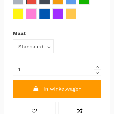
Geel
Roze
Donkerblauw
Paars
Goud
Maat
In winkelwagen