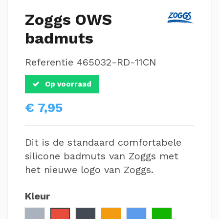
Zoggs OWS
badmuts
Referentie
465032-RD-11CN
Op voorraad
€ 7,95
Dit is de standaard comfortabele
silicone badmuts van Zoggs met
het nieuwe logo van Zoggs.
Kleur
Zilver
Rood
Zwart
Oranje
Lichtblauw
Groen