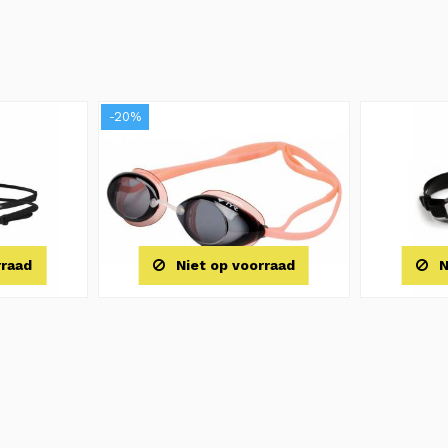
-20%
rraad
Niet op voorraad
N