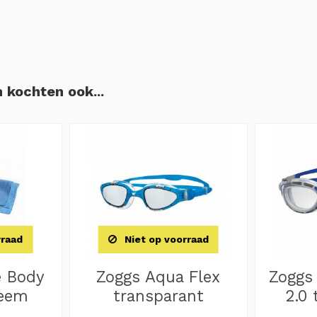
 kochten ook...
rraad
Niet op voorraad
e Body
Zoggs Aqua Flex
Zoggs 
eem
transparant
2.0 