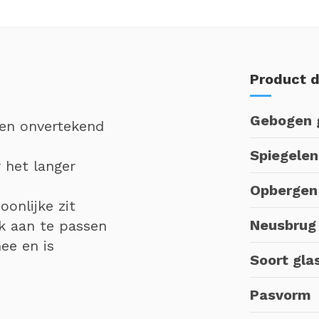
Product d
Gebogen 
en onvertekend
Spiegele
 het langer
Opbergen
onlijke zit
Neusbrug
 aan te passen
ee en is
Soort gla
Pasvorm