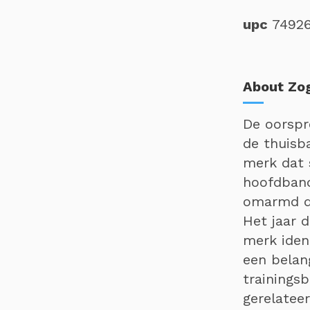
upc
7492
About Zo
De oorspr
de thuisb
merk dat 
hoofdband
omarmd do
Het jaar 
merk iden
een belan
trainings
gerelatee