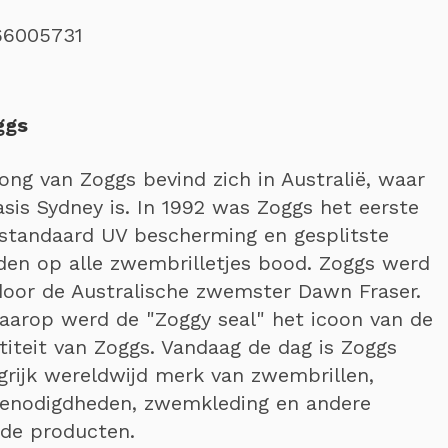
66005731
ggs
ong van Zoggs bevind zich in Australië, waar
asis Sydney is. In 1992 was Zoggs het eerste
standaard UV bescherming en gesplitste
en op alle zwembrilletjes bood. Zoggs werd
or de Australische zwemster Dawn Fraser.
daarop werd de "Zoggy seal" het icoon van de
titeit van Zoggs. Vandaag de dag is Zoggs
grijk wereldwijd merk van zwembrillen,
benodigdheden, zwemkleding en andere
rde producten.