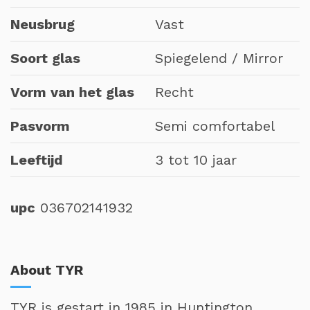
Neusbrug
Vast
Soort glas
Spiegelend / Mirror
Vorm van het glas
Recht
Pasvorm
Semi comfortabel
Leeftijd
3 tot 10 jaar
upc
036702141932
About TYR
TYR is gestart in 1985 in Huntington