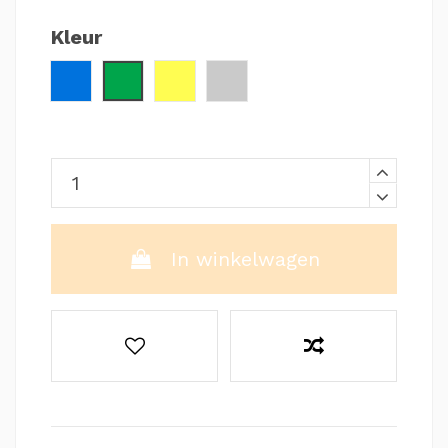
Kleur
Blauw
Groen
Geel / Blauw
Zilver
In winkelwagen