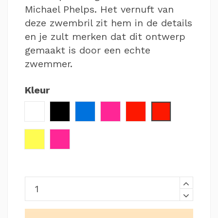
Michael Phelps. Het vernuft van
deze zwembril zit hem in de details
en je zult merken dat dit ontwerp
gemaakt is door een echte
zwemmer.
Kleur
Wit
Zwart / Geel
Blauw
Roze
Rood / Zwart
Rood
Geel
Roze / Blauw