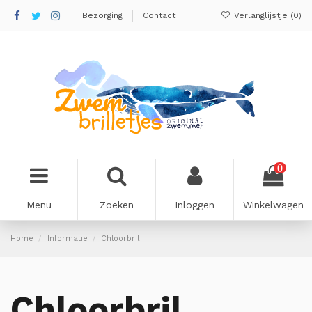
Bezorging
Contact
Verlanglijstje (
0
)
0
Menu
Zoeken
Inloggen
Winkelwagen
Home
Informatie
Chloorbril
Chloorbril